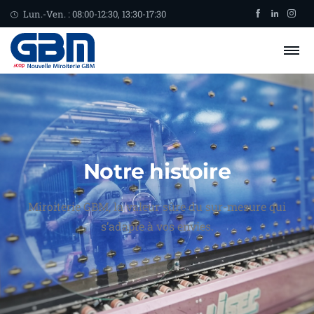
Lun.-Ven. : 08:00-12:30, 13:30-17:30
Notre histoire
Miroiterie GBM, la valeur sûre du sur-mesure qui
s’adapte à vos envies.