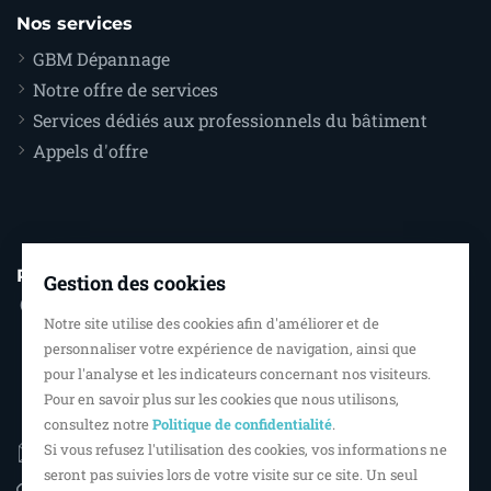
Nos services
GBM Dépannage
Notre offre de services
Services dédiés aux professionnels du bâtiment
Appels d'offre
Pour nous contacter
Gestion des cookies
Miroiterie GBM
Notre site utilise des cookies afin d'améliorer et de
254 rue Jean Perrin
personnaliser votre expérience de navigation, ainsi que
ZI les Courrières
pour l'analyse et les indicateurs concernant nos visiteurs.
Pour en savoir plus sur les cookies que nous utilisons,
87170 Isle
consultez notre
Politique de confidentialité
.
accueil@miroiteriegbm.com
Si vous refusez l'utilisation des cookies, vos informations ne
seront pas suivies lors de votre visite sur ce site. Un seul