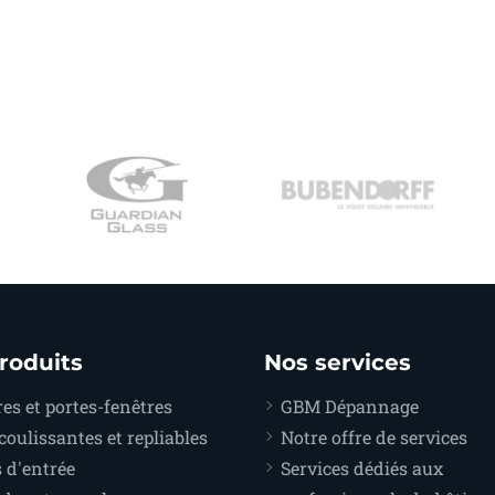
roduits
Nos services
es et portes-fenêtres
GBM Dépannage
coulissantes et repliables
Notre offre de services
 d'entrée
Services dédiés aux