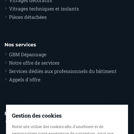
Vitrages décoratifs
Vitrages techniques et isolants
Pièces détachées
Nos services
GBM Dépannage
Notre offre de services
Services dédiés aux professionnels du bâtiment
Appels d'offre
Pour nous contacter
Gestion des cookies
Miroiterie GBM
Notre site utilise des cookies afin d'améliorer et de
254 rue Jean Perrin
personnaliser votre expérience de navigation, ainsi que