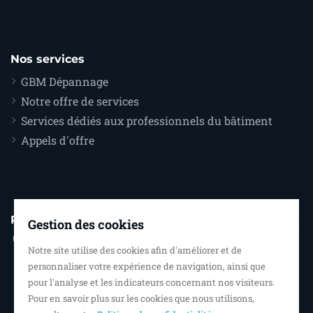
Nos services
GBM Dépannage
Notre offre de services
Services dédiés aux professionnels du bâtiment
Appels d'offre
Pour nous contacter
Gestion des cookies
Miroiterie GBM
Notre site utilise des cookies afin d'améliorer et de
254 rue Jean Perrin
personnaliser votre expérience de navigation, ainsi que
ZI les Courrières
pour l'analyse et les indicateurs concernant nos visiteurs.
Pour en savoir plus sur les cookies que nous utilisons,
87170 Isle